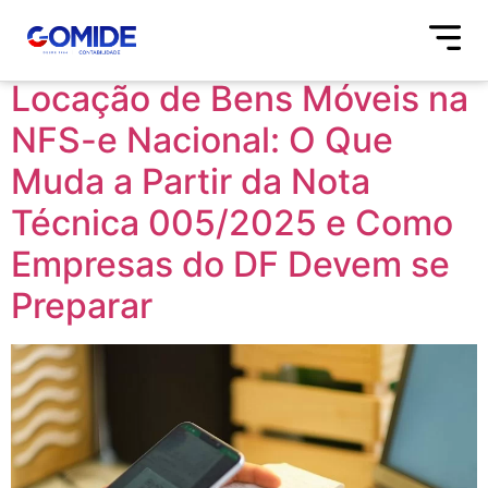
Tag:
empresa
Locação de Bens Móveis na
NFS-e Nacional: O Que
Muda a Partir da Nota
Técnica 005/2025 e Como
Empresas do DF Devem se
Preparar