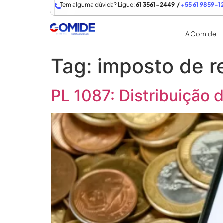
Tem alguma dúvida? Ligue:
61 3561-2449 /
+55 61 9859-1
A Gomide
Tag:
imposto de r
PL 1087: Distribuição