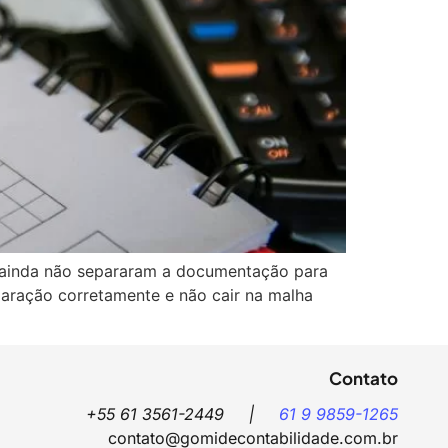
es ainda não separaram a documentação para
laração corretamente e não cair na malha
Contato
+55 61 3561-2449 |
61 9 9859-1265
contato@gomidecontabilidade.com.br