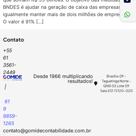
BNDES é ajudar na geração de caixa das empresas e
igualmente manter mais de dois milhões de empregos.
O valor é 91% […]
Contato
+55
61
3561-
2449
Desde 1966 multiplicando
Brasília-DF -
resultados!
Taguatinga Norte -
QND 02 Lote 09
|
Sala 201 72120-020
61
9
9859-
1265
contato@gomidecontabilidade.com.br