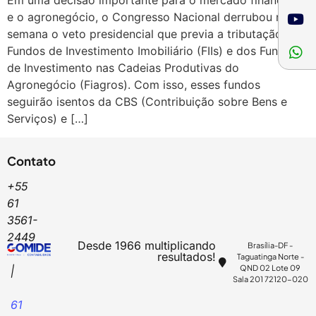
Em uma decisão importante para o mercado financeiro
e o agronegócio, o Congresso Nacional derrubou nesta
semana o veto presidencial que previa a tributação dos
Fundos de Investimento Imobiliário (FIIs) e dos Fundos
de Investimento nas Cadeias Produtivas do
Agronegócio (Fiagros). Com isso, esses fundos
seguirão isentos da CBS (Contribuição sobre Bens e
Serviços) e […]
Contato
+55
61
3561-
2449
Desde 1966 multiplicando
Brasília-DF -
resultados!
Taguatinga Norte -
QND 02 Lote 09
|
Sala 201 72120-020
61