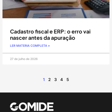
Cadastro fiscal e ERP: o erro vai
nascer antes da apuração
LER MATERIA COMPLETA »
27 de julho de 2026
1
2
3
4
5