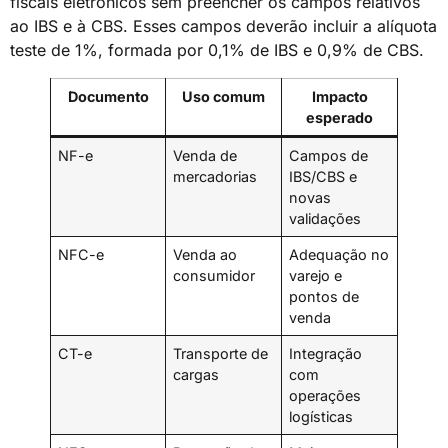
fiscais eletrônicos sem preencher os campos relativos
ao IBS e à CBS. Esses campos deverão incluir a alíquota
teste de 1%, formada por 0,1% de IBS e 0,9% de CBS.
Documento
Uso comum
Impacto
esperado
NF-e
Venda de
Campos de
mercadorias
IBS/CBS e
novas
validações
NFC-e
Venda ao
Adequação no
consumidor
varejo e
pontos de
venda
CT-e
Transporte de
Integração
cargas
com
operações
logísticas