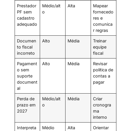
Prestador
Médio/alt
Alta
Mapear
PF sem
o
fornecedo
cadastro
res e
adequado
comunica
r regras
Documen
Alto
Média
Treinar
to fiscal
equipe
incorreto
fiscal
Pagament
Alto
Média
Revisar
o sem
política de
suporte
contas a
document
pagar
al
Perda de
Médio/alt
Média
Criar
prazo em
o
cronogra
2027
ma
interno
Interpreta
Médio
Alta
Orientar