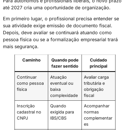
Para autônomos e profissionais liberais, o novo prazo
até 2027 cria uma oportunidade de organização.
Em primeiro lugar, o profissional precisa entender se
sua atividade exige emissão de documento fiscal.
Depois, deve avaliar se continuará atuando como
pessoa física ou se a formalização empresarial trará
mais segurança.
Caminho
Quando pode
Cuidado
fazer sentido
principal
Continuar
Atuação
Avaliar carga
como pessoa
eventual ou
tributária e
física
baixa
obrigação
complexidade
fiscal
Inscrição
Quando
Acompanhar
cadastral no
exigida para
normas
CNPJ
IBS/CBS
complementar
es