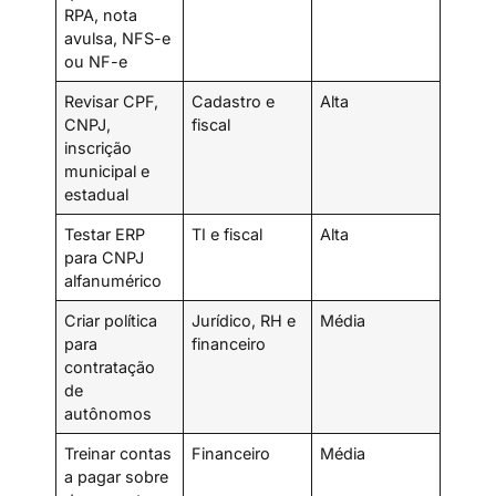
RPA, nota
avulsa, NFS-e
ou NF-e
Revisar CPF,
Cadastro e
Alta
CNPJ,
fiscal
inscrição
municipal e
estadual
Testar ERP
TI e fiscal
Alta
para CNPJ
alfanumérico
Criar política
Jurídico, RH e
Média
para
financeiro
contratação
de
autônomos
Treinar contas
Financeiro
Média
a pagar sobre