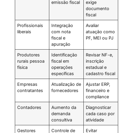
emissão fiscal
exige
documento
fiscal
Profissionais
Integração
Avaliar
liberais
com nota
atuação como
fiscal e
PF, MEI ou PJ
apuração
Produtores
Identificação
Revisar NF-e,
rurais pessoa
fiscal em
inscrição
física
operações
estadual e
específicas
cadastro fiscal
Empresas
Atualização de
Ajustar ERP,
contratantes
fornecedores
financeiro e
compliance
Contadores
Aumento da
Diagnosticar
demanda
cada caso por
consultiva
atividade
Gestores
Controle de
Evitar