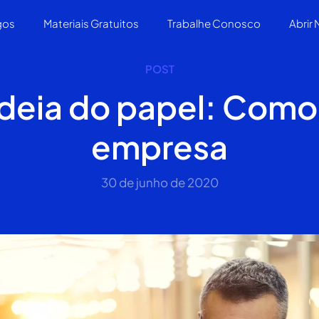
gos
Materiais Gratuitos
Trabalhe Conosco
Abrir
POST
 ideia do papel: Como 
empresa
30 de junho de 2020