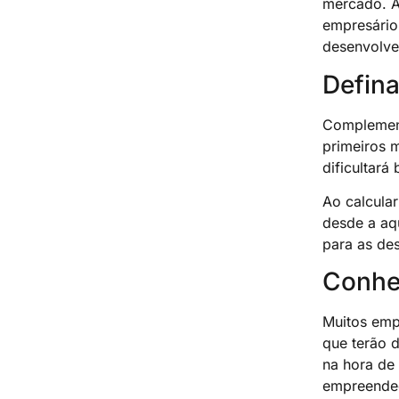
mercado. Al
empresário
desenvolve
Defina 
Complement
primeiros m
dificultará
Ao calcular
desde a aq
para as de
Conhe
Muitos emp
que terão 
na hora de
empreended