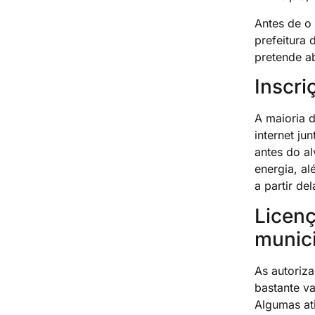
Antes de o 
prefeitura 
pretende a
Inscri
A maioria d
internet ju
antes do a
energia, al
a partir de
Licenç
munic
As autoriza
bastante v
Algumas at