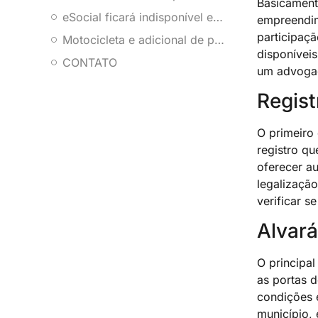
Basicamente
eSocial ficará indisponível em 21 de janeiro de 2026: o que empresas precisam fazer para evitar riscos e atrasos
empreendim
participaçã
Motocicleta e adicional de periculosidade em 2026: o que o Anexo V da NR-16 realmente mudou para as empresas
disponívei
CONTATO
um advoga
Regist
O primeiro 
registro qu
oferecer a
legalizaçã
verificar s
Alvará
O principal
as portas d
condições 
município, 