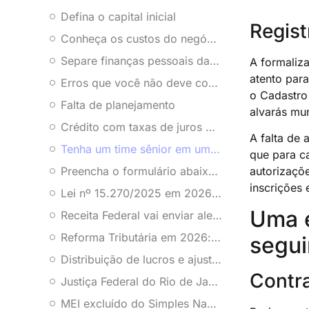
Defina o capital inicial
Regis
Conheça os custos do negócio
Separe finanças pessoais das finanças da empresa
A formaliza
atento para
Erros que você não deve cometer na hora de abrir sua empresa:
o Cadastro 
Falta de planejamento
alvarás mun
Crédito com taxas de juros muito altas
A falta de
Tenha um time sênior em um escritório que multiplica o lucro de milhares de clientes desde 1966
que para c
Preencha o formulário abaixo e fale agora com um contador.
autorizaçõe
inscrições 
Lei nº 15.270/2025 em 2026: como a tributação de lucros e dividendos muda decisões empresariais
Uma e
Receita Federal vai enviar alerta por WhatsApp sobre isenção de IR até R$ 5 mil
Reforma Tributária em 2026: os erros que vão separar empresas preparadas das que ficarão pelo caminho
segui
Distribuição de lucros e ajustes societários: o erro que muita empresa comete
Contra
Justiça Federal do Rio de Janeiro suspende aumento de 10% no IRPJ e CSLL do Lucro Presumido
MEI excluído do Simples Nacional tem até 31 de janeiro para regularizar e evitar prejuízos em 2026