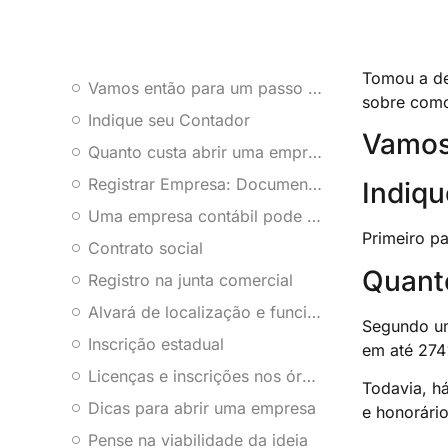
Tomou a de
Vamos então para um passo a passo para tirar as ideias do papel :
sobre como
Indique seu Contador
Vamos 
Quanto custa abrir uma empresa?
Registrar Empresa: Documentos Necessários
Indiq
Uma empresa contábil pode auxiliar você nos passos seguintes :
Primeiro p
Contrato social
Quant
Registro na junta comercial
Alvará de localização e funcionamento
Segundo um
Inscrição estadual
em até 274%
Licenças e inscrições nos órgãos de regulação estaduais e municipais
Todavia, h
Dicas para abrir uma empresa
e honorári
Pense na viabilidade da ideia