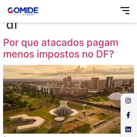
Tag:
setor atacadista
df
Por que atacados pagam
menos impostos no DF?