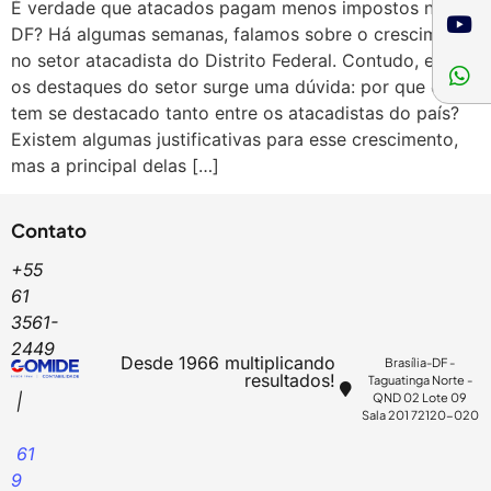
É verdade que atacados pagam menos impostos no
DF? Há algumas semanas, falamos sobre o crescimento
no setor atacadista do Distrito Federal. Contudo, entre
os destaques do setor surge uma dúvida: por que o DF
tem se destacado tanto entre os atacadistas do país?
Existem algumas justificativas para esse crescimento,
mas a principal delas […]
Contato
+55
61
3561-
2449
Desde 1966 multiplicando
Brasília-DF -
resultados!
Taguatinga Norte -
QND 02 Lote 09
|
Sala 201 72120-020
61
9