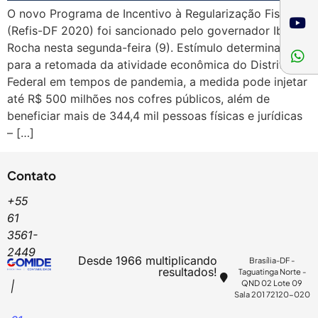
O novo Programa de Incentivo à Regularização Fiscal
(Refis-DF 2020) foi sancionado pelo governador Ibaneis
Rocha nesta segunda-feira (9). Estímulo determinante
para a retomada da atividade econômica do Distrito
Federal em tempos de pandemia, a medida pode injetar
até R$ 500 milhões nos cofres públicos, além de
beneficiar mais de 344,4 mil pessoas físicas e jurídicas
– […]
Contato
+55
61
3561-
2449
Desde 1966 multiplicando
Brasília-DF -
resultados!
Taguatinga Norte -
QND 02 Lote 09
|
Sala 201 72120-020