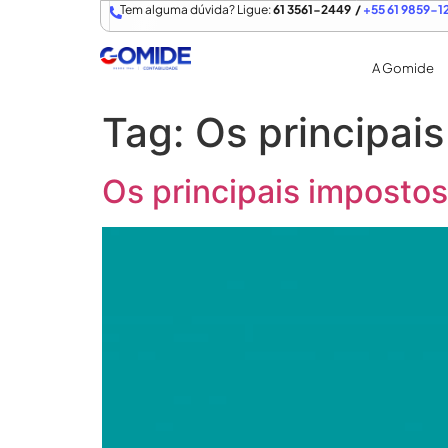
Tem alguma dúvida? Ligue:
61 3561-2449 /
+55 61 9859-1
A Gomide
Tag:
Os principai
Os principais imposto