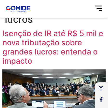
Tag:
nova tributação
lucros
Isenção de IR até R$ 5 mil e
nova tributação sobre
grandes lucros: entenda o
impacto