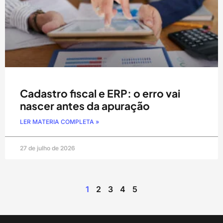
Cadastro fiscal e ERP: o erro vai
nascer antes da apuração
LER MATERIA COMPLETA »
27 de julho de 2026
1
2
3
4
5