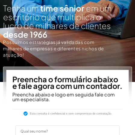
Tenha um
time sênior
em um
escritório que multiplica o
lucro de milhares de clientes
desde 1966
Possuímos estratégias já validadas com
milhares de empresas e diferentes nichos de
atuação!
Preencha o formulário abaixo
e fale agora com um contador.
Preencha abaixo e logo em seguida fale com
um especialista.
Esta consulta é confidencial e sem compromisso de contratação.