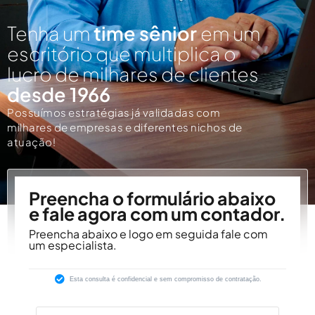
Tenha um
time sênior
em um
escritório que multiplica o
lucro de milhares de clientes
desde 1966
Possuímos estratégias já validadas com
milhares de empresas e diferentes nichos de
atuação!
Preencha o formulário abaixo
e fale agora com um contador.
Preencha abaixo e logo em seguida fale com
um especialista.
Esta consulta é confidencial e sem compromisso de contratação.