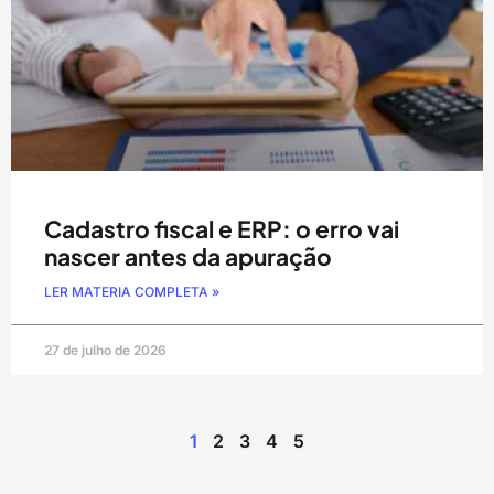
Cadastro fiscal e ERP: o erro vai
nascer antes da apuração
LER MATERIA COMPLETA »
27 de julho de 2026
1
2
3
4
5