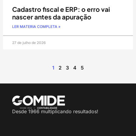
Cadastro fiscal e ERP: o erro vai
nascer antes da apuração
LER MATERIA COMPLETA »
27 de julho de 2026
1
2
3
4
5
Desde 1966 multiplicando resultados!