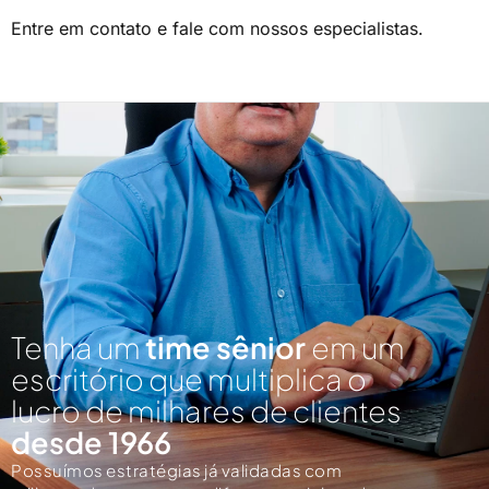
Entre em contato e fale com nossos especialistas.
Tenha um
time sênior
em um
escritório que multiplica o
lucro de milhares de clientes
desde 1966
Possuímos estratégias já validadas com