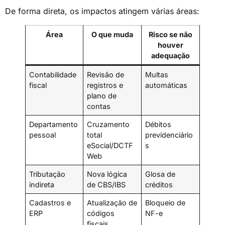
De forma direta, os impactos atingem várias áreas:
Área
O que muda
Risco se não
houver
adequação
Contabilidade
Revisão de
Multas
fiscal
registros e
automáticas
plano de
contas
Departamento
Cruzamento
Débitos
pessoal
total
previdenciário
eSocial/DCTF
s
Web
Tributação
Nova lógica
Glosa de
indireta
de CBS/IBS
créditos
Cadastros e
Atualização de
Bloqueio de
ERP
códigos
NF-e
fiscais