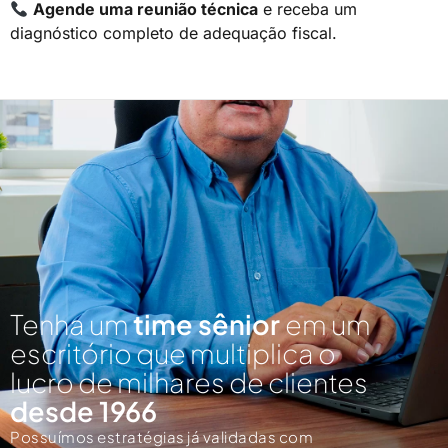
Agende uma reunião técnica
e receba um
diagnóstico completo de adequação fiscal.
Tenha um
time sênior
em um
escritório que multiplica o
lucro de milhares de clientes
desde 1966
Possuímos estratégias já validadas com