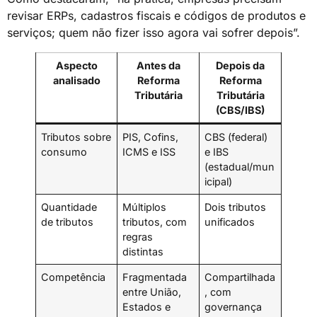
revisar ERPs, cadastros fiscais e códigos de produtos e
serviços; quem não fizer isso agora vai sofrer depois”.
Aspecto
Antes da
Depois da
analisado
Reforma
Reforma
Tributária
Tributária
(CBS/IBS)
Tributos sobre
PIS, Cofins,
CBS (federal)
consumo
ICMS e ISS
e IBS
(estadual/mun
icipal)
Quantidade
Múltiplos
Dois tributos
de tributos
tributos, com
unificados
regras
distintas
Competência
Fragmentada
Compartilhada
entre União,
, com
Estados e
governança