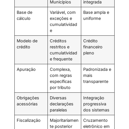
Municípios
integrada
Base de
Variável, com
Base ampla e
cálculo
exceções e
uniforme
cumulatividad
e
Modelo de
Créditos
Crédito
crédito
restritos e
financeiro
cumulatividad
pleno
e frequente
Apuração
Complexa,
Padronizada e
com regras
mais
específicas
transparente
por tributo
Obrigações
Diversas
Integração
acessórias
declarações
progressiva
paralelas
dos sistemas
Fiscalização
Majoritariamen
Cruzamento
te posterior
eletrônico em