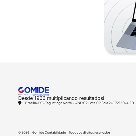
Desde 1966 multiplicando resultados!
Brasília-DF - Taguatinga Norte - QND 02 Lote 09 Sala 201 72120-020
© 2026 – Gomide Contabilidade – Todos os direitos reservados.