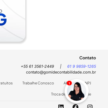
Contato
+55 61 3561-2449 |
61 9 9859-1265
contato@gomidecontabilidade.com.br
ratuitos
Trabalhe Conosco
Abrir Novo CNPJ
1
Troca de Contabilidade