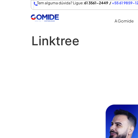
Tem alguma dúvida? Ligue:
61 3561-2449 /
+55 61 9859-1
A Gomide
Linktree