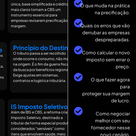
anteriores, evitando efeito ca
única, base simplificada e créditos
O que muda na prática
Exige controle de insumos e tr
mais claros tornam a CBS um
na precificação.
oportunidade de melhorar ma
instrumento essencial para
e estrutura de custos.
empresas revisarem precificação e
Quais os erros que vão
margem.
derrubar as empresas
despreparadas.
Transparência
Princípio do Destino
Tributária
Como calcular o novo
O tributo passa a ser recolhido
Notas fiscais deverão destacar
imposto sem errar o
onde ocorre o consumo, não mais
claramente os valores de IBS e 
na origem. É o fim da guerra fiscal e
preço.
.
dando ao consumidor maior
da busca por benefícios regionais.
visibilidade do impacto dos
Exige ajustes em sistemas,
s
tributos. Empresas precisarão
O que fazer agora
contratos e logística tributária.
justificar preços com mais clare
para
estratégia.
proteger sua margem
de lucro.
IS Imposto Seletivo
IVA Dual Federal 
Subnacional
Além de IBS e CBS, a reforma cria o
Como negociar
Imposto Seletivo, destinado a
A estrutura da reforma adota
melhor com seu
o
tributar de forma especial produtos
modelo de IVA (imposto sobre
fornecedor nesse
a
considerados “sensíveis” como
agregado) “dual”: um tributo
novo cenário.
itens que envolvem saúde, meio
federal (CBS) e um