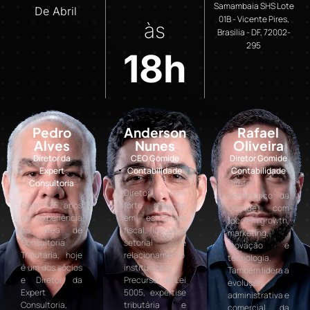
Samambaia SHS Lote
De Abril
01B - Vicente Pires,
às
Brasília - DF, 72002-
295
18h
Pedro
Anderson
Rafael
Alves
Nunes
Oliveira
Diretor da
CEO Gomide
Diretor Gomide
Expert
Contabilidade
Contabilidade
Consultoria
Diretor
Diretor com
Estratégico da
Com +25 anos
forte atuação
Gomide, com
de experiência
em estratégia
foco em growth,
na área de
fiscal, liderança
marketing,
Consultoria
setorial e
inovação e
Tributária, hoje
relacionamento
tecnologia.
é um dos sócios
institucional.
Também lidera a
e Diretor da
Precursor da Lei
evolução
Expert
5005, expertise
administrativa e
Consultoria,
tributária e
comercial da