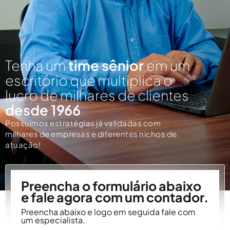
Tenha um
time sênior
em um
escritório que multiplica o
lucro de milhares de clientes
desde 1966
Possuímos estratégias já validadas com
milhares de empresas e diferentes nichos de
atuação!
Preencha o formulário abaixo
e fale agora com um contador.
Preencha abaixo e logo em seguida fale com
um especialista.