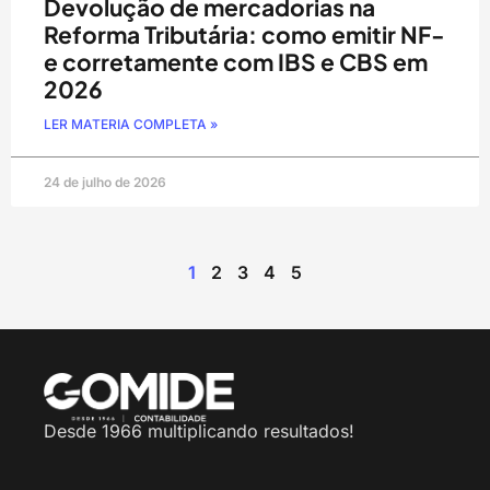
Devolução de mercadorias na
Reforma Tributária: como emitir NF-
e corretamente com IBS e CBS em
2026
LER MATERIA COMPLETA »
24 de julho de 2026
1
2
3
4
5
Desde 1966 multiplicando resultados!