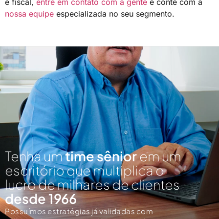
e fiscal,
entre em contato com a gente
e conte com a
nossa equipe
especializada no seu segmento.
Tenha um
time sênior
em um
escritório que multiplica o
lucro de milhares de clientes
desde 1966
Possuímos estratégias já validadas com