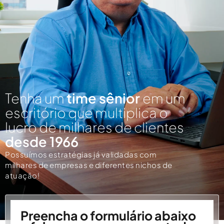
Tenha um
time sênior
em um
escritório que multiplica o
lucro de milhares de clientes
desde 1966
Possuímos estratégias já validadas com
milhares de empresas e diferentes nichos de
atuação!
Preencha o formulário abaixo