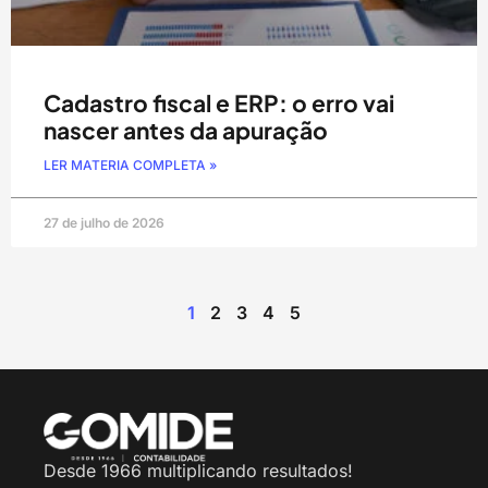
Cadastro fiscal e ERP: o erro vai
nascer antes da apuração
LER MATERIA COMPLETA »
27 de julho de 2026
1
2
3
4
5
Desde 1966 multiplicando resultados!