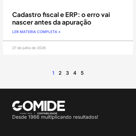
Cadastro fiscal e ERP: o erro vai
nascer antes da apuração
LER MATERIA COMPLETA »
27 de julho de 2026
1
2
3
4
5
Desde 1966 multiplicando resultados!