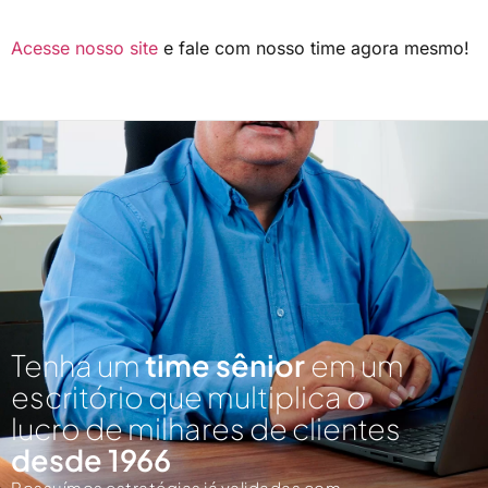
Acesse nosso site
e fale com nosso time agora mesmo!
Tenha um
time sênior
em um
escritório que multiplica o
lucro de milhares de clientes
desde 1966
Possuímos estratégias já validadas com