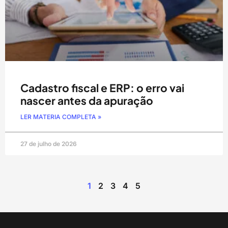
Cadastro fiscal e ERP: o erro vai
nascer antes da apuração
LER MATERIA COMPLETA »
27 de julho de 2026
1
2
3
4
5