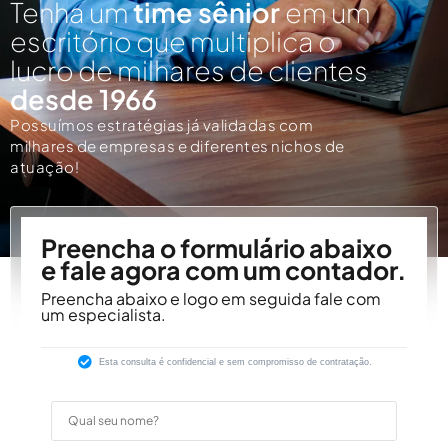
Tenha um
time sênior
em um
escritório que multiplica o
lucro de milhares de clientes
desde 1966
Possuímos estratégias já validadas com
milhares de empresas e diferentes nichos de
atuação!
Preencha o formulário abaixo
e fale agora com um contador.
Preencha abaixo e logo em seguida fale com
um especialista.
Esta consulta é confidencial e sem compromisso de contratação.