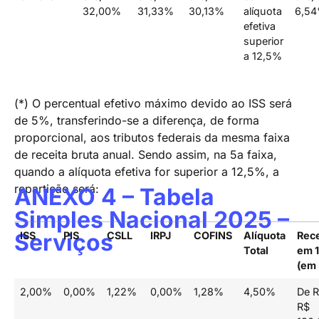
32,00%
31,33%
30,13%
alíquota
6,5
efetiva
superior
a 12,5%
(*) O percentual efetivo máximo devido ao ISS será
de 5%, transferindo-se a diferença, de forma
proporcional, aos tributos federais da mesma faixa
de receita bruta anual. Sendo assim, na 5a faixa,
quando a alíquota efetiva for superior a 12,5%, a
repartição será:
ANEXO 4 – Tabela
Simples Nacional 2025 –
Serviços
ISS
PIS
CSLL
IRPJ
COFINS
Alíquota
Rece
Total
em 
(em 
2,00%
0,00%
1,22%
0,00%
1,28%
4,50%
De R
R$