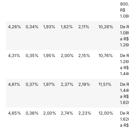
900.
R$
1.08
4,26%
0,34%
1,93%
1,62%
2,11%
10,26%
De 
1.08
a R$
1.26
4,31%
0,35%
1,95%
2,00%
2,15%
10,76%
De 
1.26
a R$
1.44
4,61%
0,37%
1,97%
2,37%
2,19%
11,51%
De 
1.44
a R$
1.62
4,65%
0,38%
2,00%
2,74%
2,23%
12,00%
De 
1.62
a R$