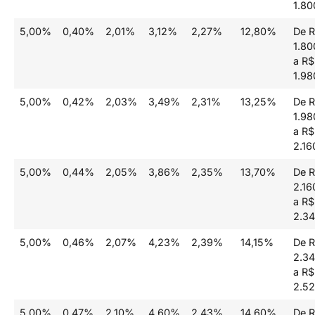
1.80
5,00%
0,40%
2,01%
3,12%
2,27%
12,80%
De 
1.80
a R$
1.98
5,00%
0,42%
2,03%
3,49%
2,31%
13,25%
De 
1.98
a R$
2.16
5,00%
0,44%
2,05%
3,86%
2,35%
13,70%
De 
2.16
a R$
2.34
5,00%
0,46%
2,07%
4,23%
2,39%
14,15%
De 
2.34
a R$
2.52
5,00%
0,47%
2,10%
4,60%
2,43%
14,60%
De 