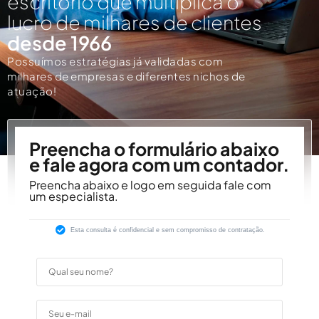
escritório que multiplica o
lucro de milhares de clientes
desde 1966
Possuímos estratégias já validadas com
milhares de empresas e diferentes nichos de
atuação!
Preencha o formulário abaixo
e fale agora com um contador.
Preencha abaixo e logo em seguida fale com
um especialista.
Esta consulta é confidencial e sem compromisso de contratação.