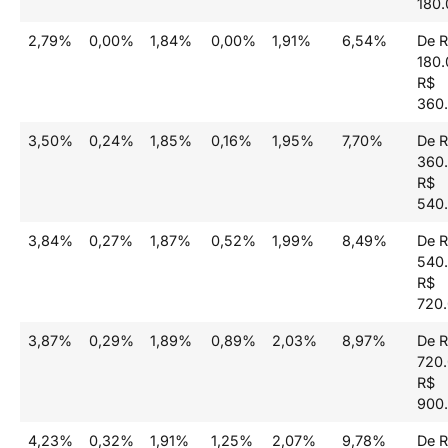
180.
2,79%
0,00%
1,84%
0,00%
1,91%
6,54%
De 
180.
R$
360
3,50%
0,24%
1,85%
0,16%
1,95%
7,70%
De 
360.
R$
540
3,84%
0,27%
1,87%
0,52%
1,99%
8,49%
De 
540.
R$
720
3,87%
0,29%
1,89%
0,89%
2,03%
8,97%
De 
720.
R$
900
4,23%
0,32%
1,91%
1,25%
2,07%
9,78%
De 