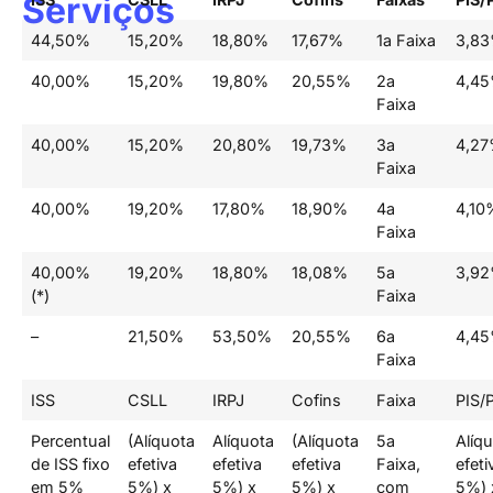
Serviços
44,50%
15,20%
18,80%
17,67%
1a Faixa
3,8
40,00%
15,20%
19,80%
20,55%
2a
4,4
Faixa
40,00%
15,20%
20,80%
19,73%
3a
4,2
Faixa
40,00%
19,20%
17,80%
18,90%
4a
4,10
Faixa
40,00%
19,20%
18,80%
18,08%
5a
3,9
(*)
Faixa
–
21,50%
53,50%
20,55%
6a
4,4
Faixa
ISS
CSLL
IRPJ
Cofins
Faixa
PIS/
Percentual
(Alíquota
Alíquota
(Alíquota
5a
Alíq
de ISS fixo
efetiva
efetiva
efetiva
Faixa,
efeti
em 5%
5%) x
5%) x
5%) x
com
5%) 