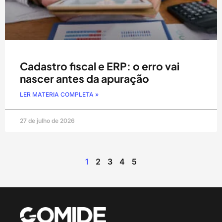
Cadastro fiscal e ERP: o erro vai
nascer antes da apuração
LER MATERIA COMPLETA »
27 de julho de 2026
1
2
3
4
5