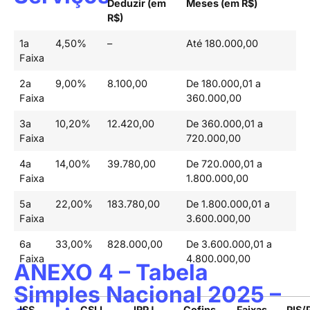
Deduzir (em
Meses (em R$)
R$)
1a
4,50%
–
Até 180.000,00
Faixa
2a
9,00%
8.100,00
De 180.000,01 a
Faixa
360.000,00
3a
10,20%
12.420,00
De 360.000,01 a
Faixa
720.000,00
4a
14,00%
39.780,00
De 720.000,01 a
Faixa
1.800.000,00
5a
22,00%
183.780,00
De 1.800.000,01 a
Faixa
3.600.000,00
6a
33,00%
828.000,00
De 3.600.000,01 a
Faixa
4.800.000,00
ANEXO 4 – Tabela
Simples Nacional 2025 –
ISS
CSLL
IRPJ
Cofins
Faixas
PIS/