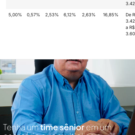
3.42
5,00%
0,57%
2,53%
6,12%
2,63%
16,85%
De 
3.42
a R$
3.60
Tenha um
time sênior
em um