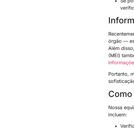
Se pos
verif
Inform
Recentemen
órgão — es
Além disso
(MEI) tamb
Informaçõe
Portanto, 
sofisticaç
Como 
Nossa equi
incluem:
Verif