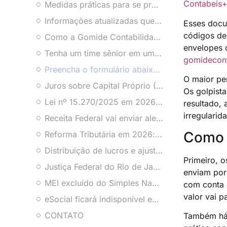
Contabeis
+
Medidas práticas para se proteger
Informações atualizadas que você precisa saber
Esses docu
códigos de
Como a Gomide Contabilidade pode ajudar sua empresa
envelopes c
Tenha um time sênior em um escritório que multiplica o lucro de milhares de clientes desde 1966
gomidecont
Preencha o formulário abaixo e fale agora com um contador.
O maior per
Juros sobre Capital Próprio (JCP): como reduzir IRPJ e CSLL no Lucro Real com segurança em 2026
Os golpist
Lei nº 15.270/2025 em 2026: como a tributação de lucros e dividendos muda decisões empresariais
resultado, 
irregularid
Receita Federal vai enviar alerta por WhatsApp sobre isenção de IR até R$ 5 mil
Como 
Reforma Tributária em 2026: os erros que vão separar empresas preparadas das que ficarão pelo caminho
Distribuição de lucros e ajustes societários: o erro que muita empresa comete
Primeiro, o
Justiça Federal do Rio de Janeiro suspende aumento de 10% no IRPJ e CSLL do Lucro Presumido
enviam por 
MEI excluído do Simples Nacional tem até 31 de janeiro para regularizar e evitar prejuízos em 2026
com conta 
valor vai p
eSocial ficará indisponível em 21 de janeiro de 2026: o que empresas precisam fazer para evitar riscos e atrasos
CONTATO
Também há 