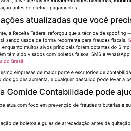
sível, ative
alertas de movimentações bancárias, monito
icação antes de efetuar pagamentos.
ações atualizadas que você preci
te, a Receita Federal reforçou que a técnica de spoofing 
tá sendo usada de forma recorrente para fraudes fiscais.
S
, enquanto muitos alvos principais foram optantes do Simp
ém têm sido visados com boletos falsos, SMS e WhatsApp 
s do Brasil
mesmo empresas de maior porte e escritórios de contabilid
ão dos golpes aumenta, e qualquer descuido pode levar a p
a Gomide Contabilidade pode aju
pe atua com foco em prevenção de fraudes tributárias e su
icação de boletos e guias de arrecadação antes da quitação