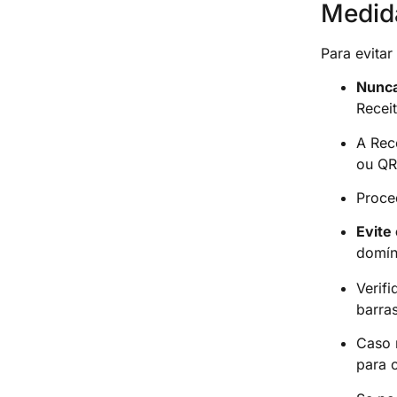
Medida
Para evitar
Nunca
Receit
A Rec
ou Q
Proce
Evite
domín
Verif
barra
Caso 
para 