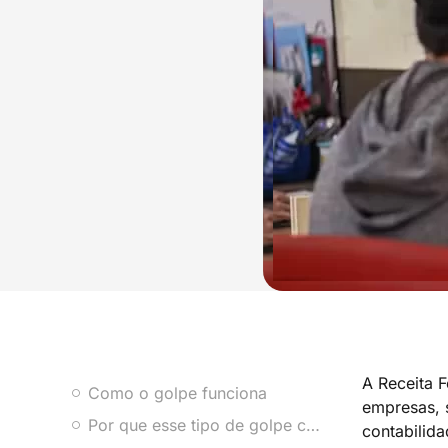
A Receita F
Como o golpe funciona
empresas, 
Por que esse tipo de golpe cresce e por que você deve se importar
contabilida