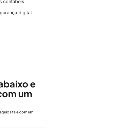
s contábeis
gurança digital
abaixo e
 com um
eguida fale com um