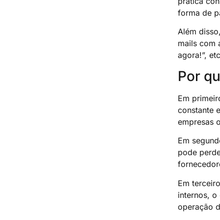
prática co
forma de 
Além disso,
mails com 
agora!”, et
Por qu
Em primeir
constante 
empresas o
Em segundo
pode perder
fornecedor
Em terceir
internos, 
operação d