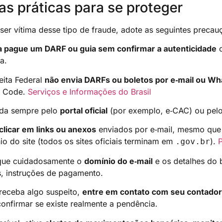
s práticas para se proteger
 ser vítima desse tipo de fraude, adote as seguintes precau
 pague um DARF ou guia sem confirmar a autenticidade
c
a.
eita Federal
não envia DARFs ou boletos por e‑mail ou W
R Code.
Serviços e Informações do Brasil
da sempre pelo
portal oficial
(por exemplo, e‑CAC) ou pelo
 clicar em links ou anexos
enviados por e‑mail, mesmo que 
io do site (todos os sites oficiais terminam em
).
.gov.br
ique cuidadosamente o
domínio do e‑mail
e os detalhes do 
s, instruções de pagamento.
receba algo suspeito,
entre em contato com seu contador
confirmar se existe realmente a pendência.