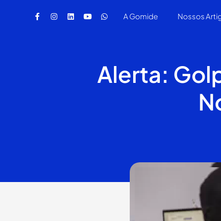
A Gomide
Nossos Arti
Alerta: Gol
N