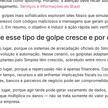
nhecida como spoofing. Portanto, a atenção deve recair sob
pagamento.
Serviços e Informações do Brasil
 golpes mais sofisticados exploram sites falsos que simula
anexos com códigos maliciosos e mensagens que geram pâni
c.). Em resumo, o objetivo é induzir à ação rápida sem veri
e esse tipo de golpe cresce e por
o lugar, porque os sistemas de arrecadação oficiais do Sim
evolução e automação. Nesse cenário, os golpistas adapta
ptantes pelo Simples têm crescido, sobretudo entre micr
 lugar, porque a repercussão não é apenas financeira. Ca
 tempo, recursos e até enfrentar implicações fiscais ou co
es, bancos e parceiros de negócio pode ser comprometida
o lugar, porque agir tarde pode gerar vazamento de dados
o que multiplica os danos — não se trata somente do valor 
a empresa.