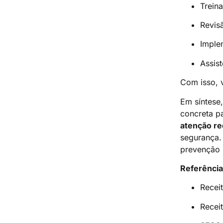
Treina
Revis
Imple
Assis
Com isso, v
Em síntese,
concreta p
atenção re
segurança.
prevenção 
Referência
Recei
Recei