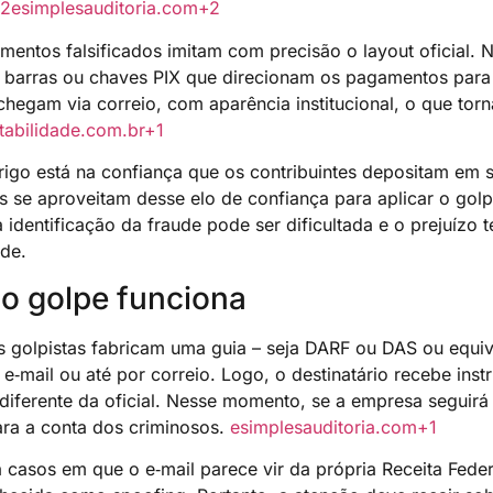
2
esimplesauditoria.com
+2
mentos falsificados imitam com precisão o layout oficial.
 barras ou chaves PIX que direcionam os pagamentos para 
hegam via correio, com aparência institucional, o que torn
abilidade.com.br
+1
igo está na confiança que os contribuintes depositam em se
as se aproveitam desse elo de confiança para aplicar o 
a identificação da fraude pode ser dificultada e o prejuíz
ade.
o golpe funciona
s golpistas fabricam uma guia – seja DARF ou DAS ou equiv
e‑mail ou até por correio. Logo, o destinatário recebe ins
diferente da oficial. Nesse momento, se a empresa seguirá 
ara a conta dos criminosos.
esimplesauditoria.com
+1
casos em que o e‑mail parece vir da própria Receita Feder