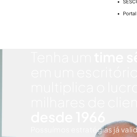
SESCO
Portal
Tenha um
time s
em um escritóri
multiplica o lucr
milhares de clie
desde 1966
Possuímos estratégias já vali