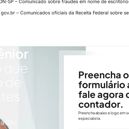
N-SP – Comunicado sobre fraudes em nome de escritório
 gov.br – Comunicados oficiais da Receita Federal sobre se
ênior
o que
Preencha o
o de
formulário 
ntes
fale agora
contador.
Preencha abaixo e logo em s
especialista.
dadas