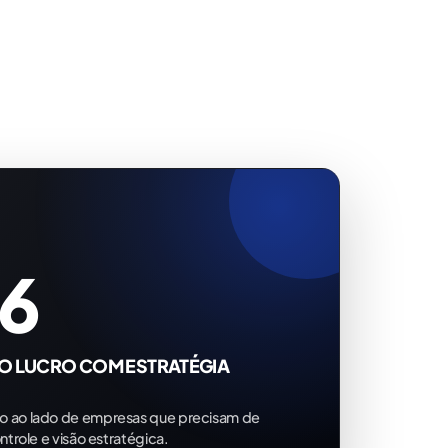
66
O LUCRO COM ESTRATÉGIA
o ao lado de empresas que precisam de
ntrole e visão estratégica.