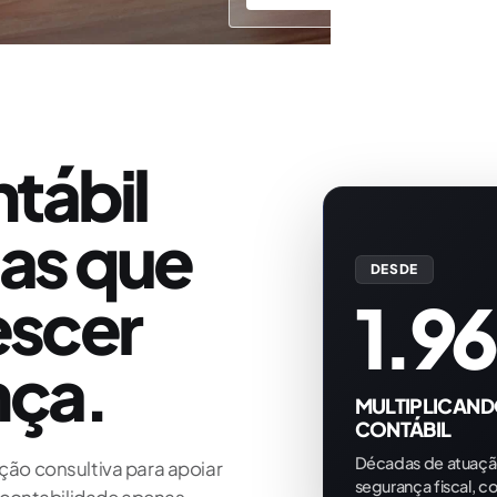
ntábil
as que
DESDE
escer
1.9
nça.
MULTIPLICAND
CONTÁBIL
Décadas de atuaçã
ção consultiva para apoiar
segurança fiscal, co