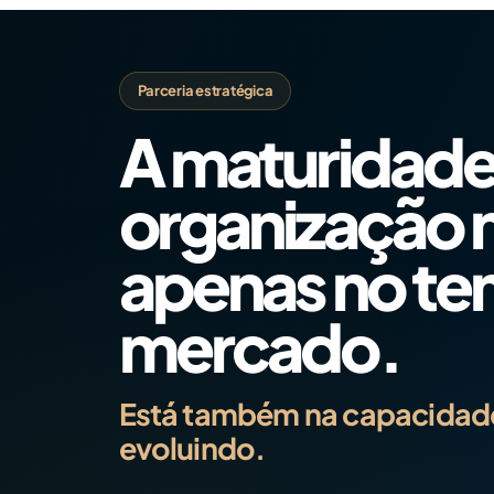
Parceria estratégica
A maturidade
organização 
apenas no t
mercado.
Está também na capacidade
evoluindo.