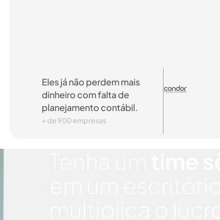
Eles já não perdem mais
dinheiro com falta de
planejamento contábil.
+ de 900 empresas
Tenha um
time s
em um escritóri
multiplica o lucr