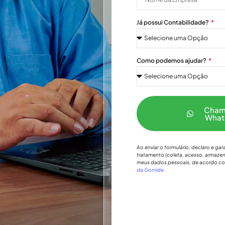
Já possui Contabilidade?
Como podemos ajudar?
Cham
What
Ao enviar o formulário, declaro e g
tratamento (coleta, acesso, armazen
meus dados pessoais, de acordo c
da Gomide.