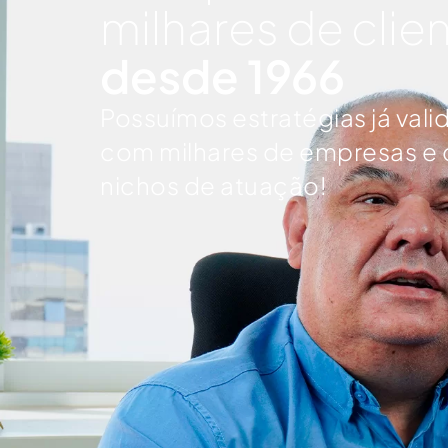
milhares de clie
desde 1966
Possuímos estratégias já vali
com milhares de empresas e 
nichos de atuação!