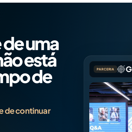
 de uma
não está
empo de
PARCERIA
 de continuar