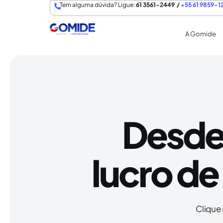
Tem alguma dúvida? Ligue:
61 3561-2449 /
+55 61 9859-1
A Gomide
Desde 
lucro d
Clique