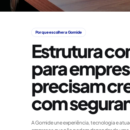
Por que escolher a Gomide
Estrutura co
para empres
precisam cr
com segura
A Gomide une experiência, tecnologia e atua