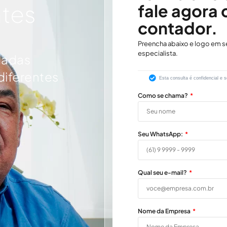
ntes
fale agora
contador.
Preencha abaixo e logo em s
especialista.
dadas
diferentes
Esta consulta é confidencial e
Como se chama?
Seu WhatsApp:
Qual seu e-mail?
Nome da Empresa