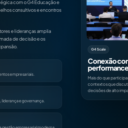
atégica com o G4 Educação e
elhos consultivos e encontros
ores e lideranças amplia
omada de decisão e os
xpansão.
G4 Scale
Conexão com
performance
entos empresariais.
Mais do que particip
contextos que discut
decisões de alto imp
 liderança e governança.
da gestão empresarial moderna.