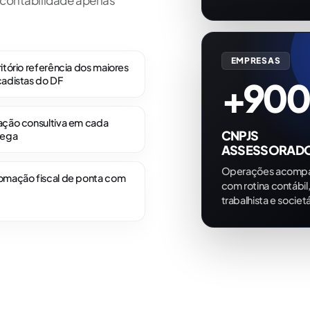
contabilidade apenas
EMPRESAS
itório referência dos maiores
+900
cadistas do DF
ação consultiva em cada
CNPJS
rega
ASSESSORAD
Operações acomp
omação fiscal de ponta com
com rotina contábil, 
trabalhista e societá