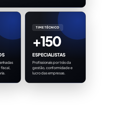
TIME TÉCNICO
+150
OS
ESPECIALISTAS
anhadas
Profissionais por trás da
fiscal,
gestão, conformidade e
ria.
lucro das empresas.