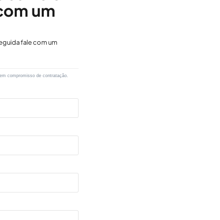
 com um
eguida fale com um
 sem compromisso de contratação.