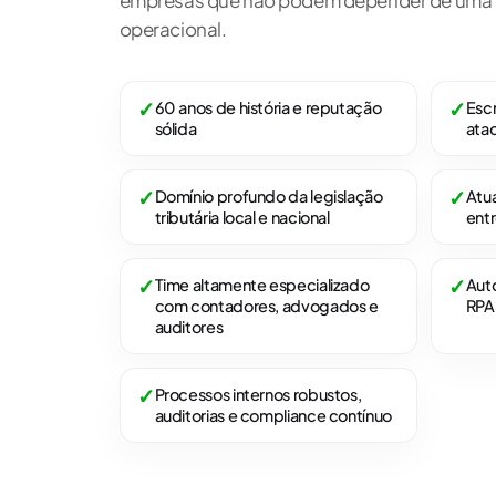
empresas que não podem depender de uma 
operacional.
✓
✓
60 anos de história e reputação
Escr
sólida
ata
✓
✓
Domínio profundo da legislação
Atu
tributária local e nacional
ent
✓
✓
Time altamente especializado
Aut
com contadores, advogados e
RPA
auditores
✓
Processos internos robustos,
auditorias e compliance contínuo