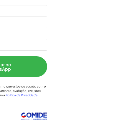
ar no
sApp
aranto que estou de acordo com o
amento, avaliação, etc.) dos
om a
Política de Privacidade