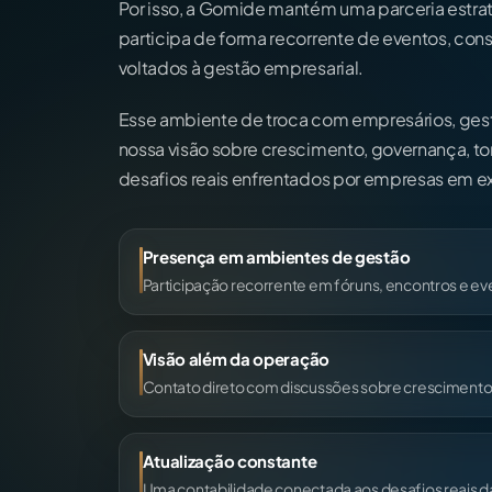
Por isso, a Gomide mantém uma parceria estr
participa de forma recorrente de eventos, cons
voltados à gestão empresarial.
Esse ambiente de troca com empresários, gest
nossa visão sobre crescimento, governança, t
desafios reais enfrentados por empresas em e
Presença em ambientes de gestão
Participação recorrente em fóruns, encontros e ev
Visão além da operação
Contato direto com discussões sobre crescimento,
Atualização constante
Uma contabilidade conectada aos desafios reais 